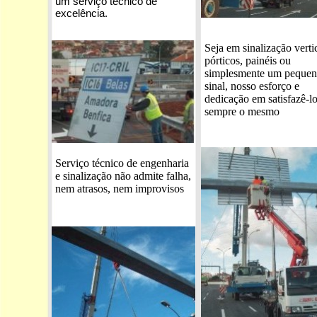
um serviço técnico de
excelência.
Seja em sinalização vertic
pórticos, painéis ou
simplesmente um peque
sinal, nosso esforço e
dedicação em satisfazê-lo
sempre o mesmo
Serviço técnico de engenharia
e sinalização não admite falha,
nem atrasos, nem improvisos